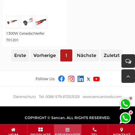
1300W Geradschleifer
701201
Erste
Vorherige
1
Nächste
Zuletzt
Follow Us:
Datenschutz
Tel: 0086-579-87253028
www.sencantools.com
COPYRIGHT © Sencan. ALL RIGHTS RESERVED.
HEIM
PRODUKTE
SPEISEKARTE
TEL
KONTAKT